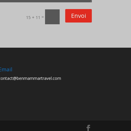
Envoi
=
15 + 11
Email
contact@benmammartravel.com